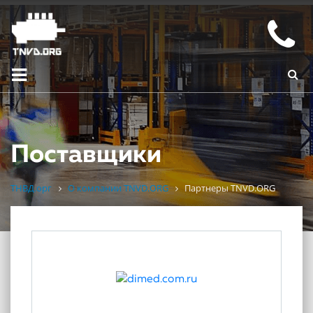
Поставщики
ТНВД.орг
О компании TNVD.ORG
Партнеры TNVD.ORG